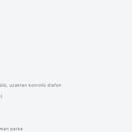
tülü, uzaktan konrollü diafon
e)
Alman parke