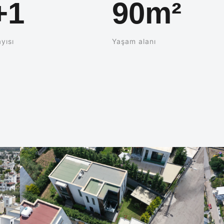
+1
90m²
yısı
Yaşam alanı